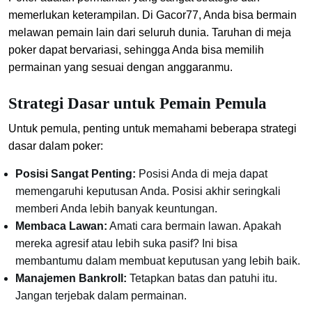
memerlukan keterampilan. Di Gacor77, Anda bisa bermain
melawan pemain lain dari seluruh dunia. Taruhan di meja
poker dapat bervariasi, sehingga Anda bisa memilih
permainan yang sesuai dengan anggaranmu.
Strategi Dasar untuk Pemain Pemula
Untuk pemula, penting untuk memahami beberapa strategi
dasar dalam poker:
Posisi Sangat Penting:
Posisi Anda di meja dapat
memengaruhi keputusan Anda. Posisi akhir seringkali
memberi Anda lebih banyak keuntungan.
Membaca Lawan:
Amati cara bermain lawan. Apakah
mereka agresif atau lebih suka pasif? Ini bisa
membantumu dalam membuat keputusan yang lebih baik.
Manajemen Bankroll:
Tetapkan batas dan patuhi itu.
Jangan terjebak dalam permainan.