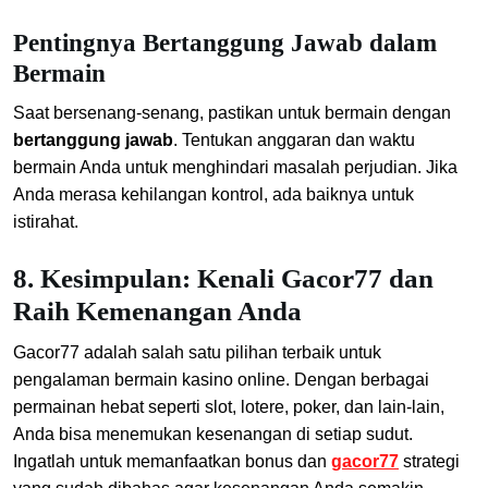
Pentingnya Bertanggung Jawab dalam
Bermain
Saat bersenang-senang, pastikan untuk bermain dengan
bertanggung jawab
. Tentukan anggaran dan waktu
bermain Anda untuk menghindari masalah perjudian. Jika
Anda merasa kehilangan kontrol, ada baiknya untuk
istirahat.
8. Kesimpulan: Kenali Gacor77 dan
Raih Kemenangan Anda
Gacor77 adalah salah satu pilihan terbaik untuk
pengalaman bermain kasino online. Dengan berbagai
permainan hebat seperti slot, lotere, poker, dan lain-lain,
Anda bisa menemukan kesenangan di setiap sudut.
Ingatlah untuk memanfaatkan bonus dan
gacor77
strategi