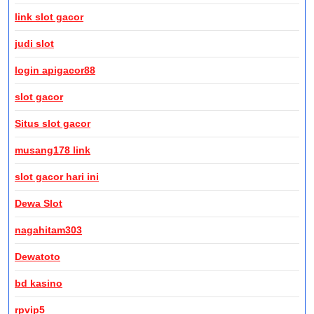
link slot gacor
judi slot
login apigacor88
slot gacor
Situs slot gacor
musang178 link
slot gacor hari ini
Dewa Slot
nagahitam303
Dewatoto
bd kasino
rpvip5