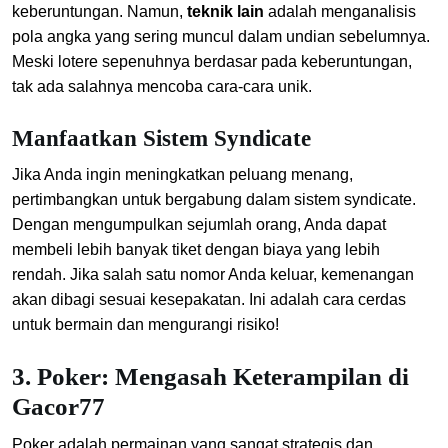
keberuntungan. Namun,
teknik lain
adalah menganalisis
pola angka yang sering muncul dalam undian sebelumnya.
Meski lotere sepenuhnya berdasar pada keberuntungan,
tak ada salahnya mencoba cara-cara unik.
Manfaatkan Sistem Syndicate
Jika Anda ingin meningkatkan peluang menang,
pertimbangkan untuk bergabung dalam sistem syndicate.
Dengan mengumpulkan sejumlah orang, Anda dapat
membeli lebih banyak tiket dengan biaya yang lebih
rendah. Jika salah satu nomor Anda keluar, kemenangan
akan dibagi sesuai kesepakatan. Ini adalah cara cerdas
untuk bermain dan mengurangi risiko!
3. Poker: Mengasah Keterampilan di
Gacor77
Poker adalah permainan yang sangat strategis dan