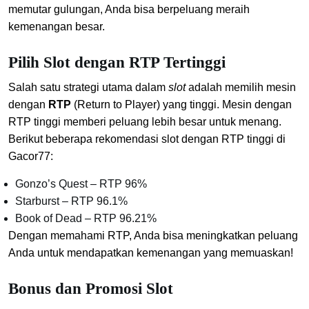
memutar gulungan, Anda bisa berpeluang meraih
kemenangan besar.
Pilih Slot dengan RTP Tertinggi
Salah satu strategi utama dalam
slot
adalah memilih mesin
dengan
RTP
(Return to Player) yang tinggi. Mesin dengan
RTP tinggi memberi peluang lebih besar untuk menang.
Berikut beberapa rekomendasi slot dengan RTP tinggi di
Gacor77:
Gonzo’s Quest – RTP 96%
Starburst – RTP 96.1%
Book of Dead – RTP 96.21%
Dengan memahami RTP, Anda bisa meningkatkan peluang
Anda untuk mendapatkan kemenangan yang memuaskan!
Bonus dan Promosi Slot