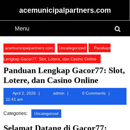
Skip
acemunicipalpartners.com
to
content
Skip
Menu
Menu
to
Search
content
for:
acemunicipalpartners.com
Uncategorized
Panduan
Lengkap Gacor77: Slot, Lotere, dan Casino Online
Panduan Lengkap Gacor77: Slot,
Lotere, dan Casino Online
April
admin
April 2, 2026
admin
0 Comments
2,
11:41 am
2026
Categories:
Uncategorized
Selamat Datang di Gacor77: