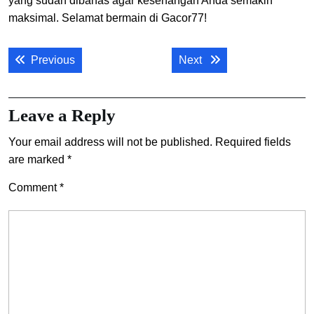
yang sudah dibahas agar kesenangan Anda semakin
maksimal. Selamat bermain di Gacor77!
Post
Previous post:
Next post:
Previous
Next
navigation
Leave a Reply
Your email address will not be published.
Required fields
are marked
*
Comment
*