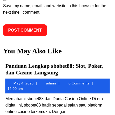
Save my name, email, and website in this browser for the
next time I comment.
You May Also Like
Panduan Lengkap sbobet88: Slot, Poker,
Panduan
dan Casino Langsung
Lengkap
May
admin
May 4, 2026
admin
0 Comments
sbobet88:
4,
12:00 am
Slot,
2026
Poker,
Memahami sbobet88 dan Dunia Casino Online Di era
dan
digital ini, sbobet88 hadir sebagai salah satu platform
Casino
online casino terkemuka. Dengan ...