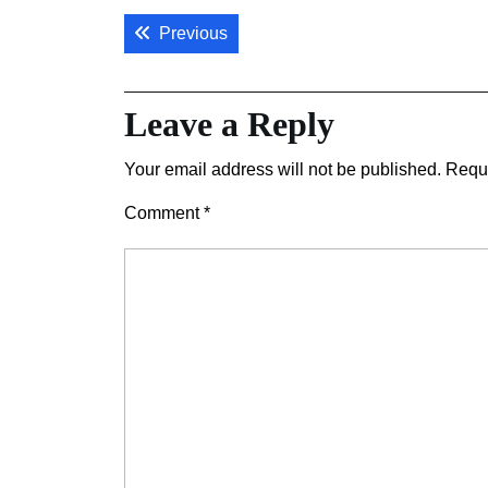
Post
Previous post:
Previous
navigation
Leave a Reply
Your email address will not be published.
Requi
Comment
*