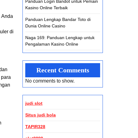
Panduan Login Bandot untuk Pemain
Kasino Online Terbaik
s Anda
Panduan Lengkap Bandar Toto di
Dunia Online Casino
ler di
Naga 169: Panduan Lengkap untuk
Pengalaman Kasino Online
Recent Comments
 dan
 para
No comments to show.
engan
judi slot
Situs judi bola
m
TAPIR328