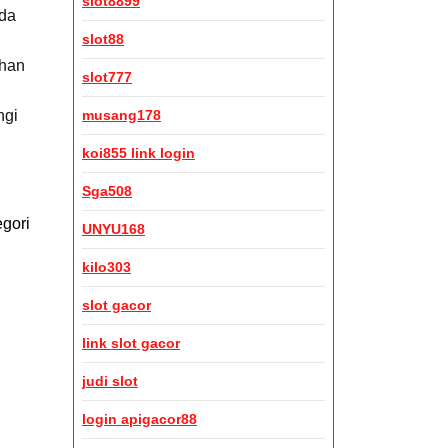
slot8899
nda
slot88
ihan
slot777
ngi
musang178
koi855 link login
Sga508
egori
UNYU168
kilo303
slot gacor
link slot gacor
judi slot
login apigacor88