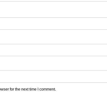
wser for the next time I comment.