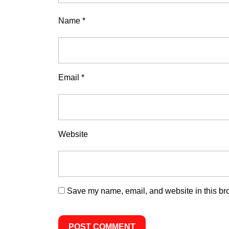
Name
*
Email
*
Website
Save my name, email, and website in this bro