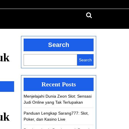
Search
for:
Search
uk
Search
Recent Posts
Menjelajahi Dunia Zeon Slot: Sensasi
Judi Online yang Tak Terlupakan
uk
Panduan Lengkap Sarang777: Slot,
Poker, dan Kasino Live