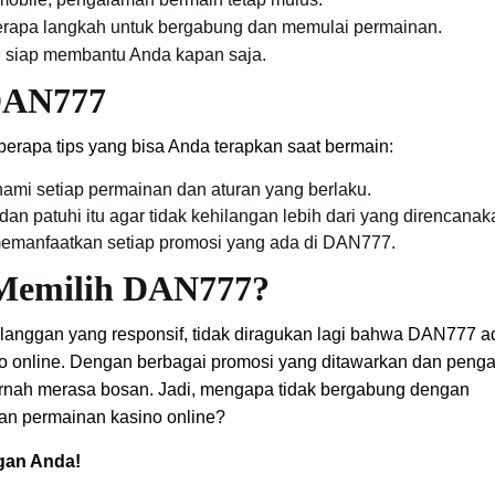
rapa langkah untuk bergabung dan memulai permainan.
 siap membantu Anda kapan saja.
 DAN777
erapa tips yang bisa Anda terapkan saat bermain:
ami setiap permainan dan aturan yang berlaku.
an patuhi itu agar tidak kehilangan lebih dari yang direncanak
memanfaatkan setiap promosi yang ada di DAN777.
Memilih DAN777?
langgan yang responsif, tidak diragukan lagi bahwa DAN777 a
no online. Dengan berbagai promosi yang ditawarkan dan peng
ernah merasa bosan. Jadi, mengapa tidak bergabung dengan
an permainan kasino online?
gan Anda!