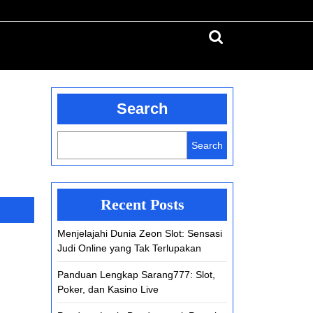
Search
for:
Search
Search
Recent Posts
Menjelajahi Dunia Zeon Slot: Sensasi
Judi Online yang Tak Terlupakan
Panduan Lengkap Sarang777: Slot,
Poker, dan Kasino Live