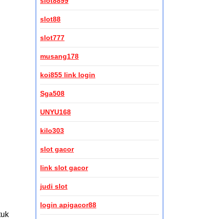
slot8899
slot88
slot777
musang178
koi855 link login
Sga508
UNYU168
kilo303
slot gacor
link slot gacor
judi slot
login apigacor88
tuk