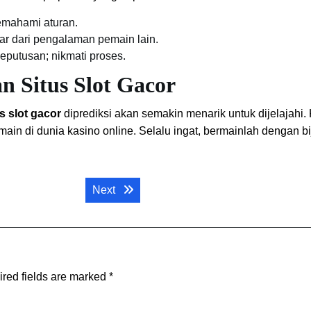
emahami aturan.
ar dari pengalaman pemain lain.
putusan; nikmati proses.
 Situs Slot Gacor
us slot gacor
diprediksi akan semakin menarik untuk dijelajahi. 
in di dunia kasino online. Selalu ingat, bermainlah dengan bi
Next post:
Next
red fields are marked
*