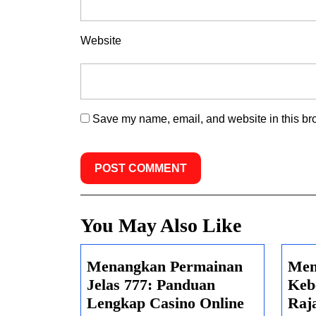
Website
Save my name, email, and website in this bro
You May Also Like
Menangkan Permainan
Men
Jelas 777: Panduan
Keb
Menangka
Lengkap Casino Online
Raj