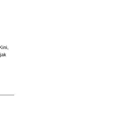
Kini,
jak