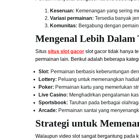
Keseruan:
Kemenangan yang sering me
Variasi permainan:
Tersedia banyak jen
Komunitas:
Bergabung dengan pemain l
Mengenal Lebih Dalam 
Situs
situs slot gacor
slot gacor tidak hanya t
permainan lain. Berikut adalah beberapa kateg
Slot:
Permainan berbasis keberuntungan de
Lottery:
Peluang untuk memenangkan hadiah
Poker:
Permainan kartu yang memerlukan stra
Live Casino:
Menghadirkan pengalaman kasi
Sportsbook:
Taruhan pada berbagai olahrag
Arcade:
Permainan santai yang menyenangk
Strategi untuk Memena
Walaupun video slot sangat bergantung pada k