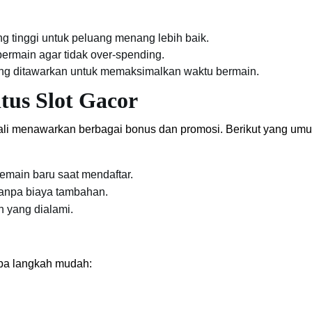
g tinggi untuk peluang menang lebih baik.
ermain agar tidak over-spending.
g ditawarkan untuk memaksimalkan waktu bermain.
tus Slot Gacor
gkali menawarkan berbagai bonus dan promosi. Berikut yang um
emain baru saat mendaftar.
anpa biaya tambahan.
 yang dialami.
pa langkah mudah: