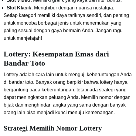
Slot Video:
Memiliki grafik yang kaya dan fitur bonus.
Slot Klasik:
Menghibur dengan nuansa nostalgia.
Setiap kategori memiliki daya tariknya sendiri, dan penting
untuk mencoba berbagai jenis untuk menemukan yang
paling sesuai dengan gaya bermain Anda. Jangan ragu
untuk menjelajah!
Lottery: Kesempatan Emas dari
Bandar Toto
Lottery adalah cara lain untuk menguji keberuntungan Anda
di bandar toto. Banyak orang berpikir bahwa lottery hanya
bergantung pada keberuntungan, tetapi ada strategi yang
dapat meningkatkan peluang Anda. Memilih nomor dengan
bijak dan menghindari angka yang sama dengan banyak
orang lain bisa menjadi kunci menuju kemenangan.
Strategi Memilih Nomor Lottery