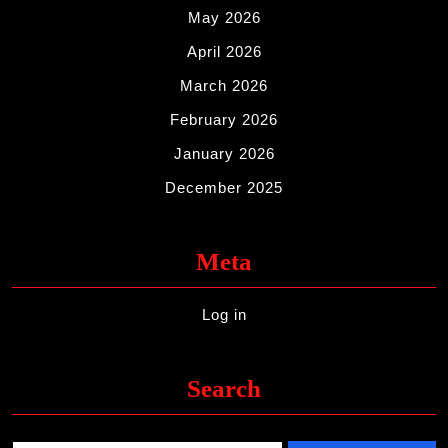
May 2026
April 2026
March 2026
February 2026
January 2026
December 2025
Meta
Log in
Search