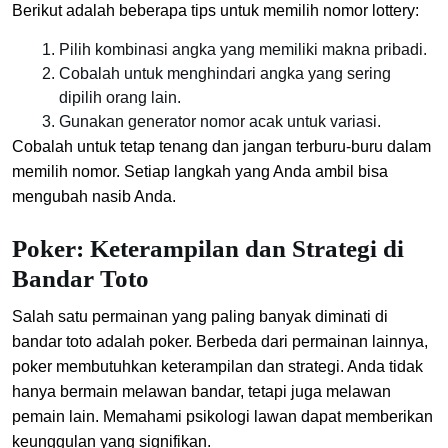
Berikut adalah beberapa tips untuk memilih nomor lottery:
Pilih kombinasi angka yang memiliki makna pribadi.
Cobalah untuk menghindari angka yang sering
dipilih orang lain.
Gunakan generator nomor acak untuk variasi.
Cobalah untuk tetap tenang dan jangan terburu-buru dalam
memilih nomor. Setiap langkah yang Anda ambil bisa
mengubah nasib Anda.
Poker: Keterampilan dan Strategi di
Bandar Toto
Salah satu permainan yang paling banyak diminati di
bandar toto adalah poker. Berbeda dari permainan lainnya,
poker membutuhkan keterampilan dan strategi. Anda tidak
hanya bermain melawan bandar, tetapi juga melawan
pemain lain. Memahami psikologi lawan dapat memberikan
keunggulan yang signifikan.