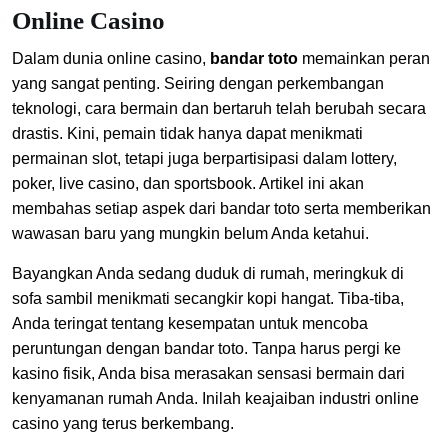
Online Casino
Dalam dunia online casino,
bandar toto
memainkan peran
yang sangat penting. Seiring dengan perkembangan
teknologi, cara bermain dan bertaruh telah berubah secara
drastis. Kini, pemain tidak hanya dapat menikmati
permainan slot, tetapi juga berpartisipasi dalam lottery,
poker, live casino, dan sportsbook. Artikel ini akan
membahas setiap aspek dari bandar toto serta memberikan
wawasan baru yang mungkin belum Anda ketahui.
Bayangkan Anda sedang duduk di rumah, meringkuk di
sofa sambil menikmati secangkir kopi hangat. Tiba-tiba,
Anda teringat tentang kesempatan untuk mencoba
peruntungan dengan bandar toto. Tanpa harus pergi ke
kasino fisik, Anda bisa merasakan sensasi bermain dari
kenyamanan rumah Anda. Inilah keajaiban industri online
casino yang terus berkembang.