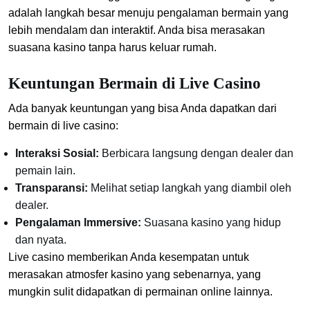
adalah langkah besar menuju pengalaman bermain yang
lebih mendalam dan interaktif. Anda bisa merasakan
suasana kasino tanpa harus keluar rumah.
Keuntungan Bermain di Live Casino
Ada banyak keuntungan yang bisa Anda dapatkan dari
bermain di live casino:
Interaksi Sosial:
Berbicara langsung dengan dealer dan
pemain lain.
Transparansi:
Melihat setiap langkah yang diambil oleh
dealer.
Pengalaman Immersive:
Suasana kasino yang hidup
dan nyata.
Live casino memberikan Anda kesempatan untuk
merasakan atmosfer kasino yang sebenarnya, yang
mungkin sulit didapatkan di permainan online lainnya.