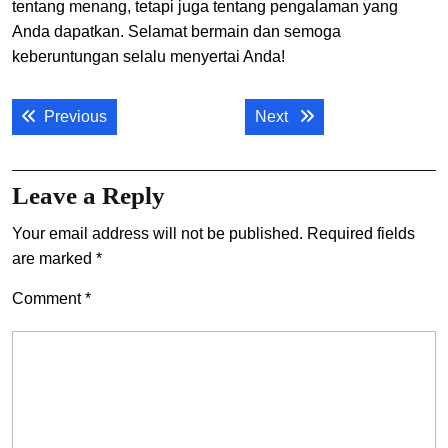
tentang menang, tetapi juga tentang pengalaman yang
Anda dapatkan. Selamat bermain dan semoga
keberuntungan selalu menyertai Anda!
Post
Previous post:
Next post:
Previous
Next
navigation
Leave a Reply
Your email address will not be published.
Required fields
are marked
*
Comment
*