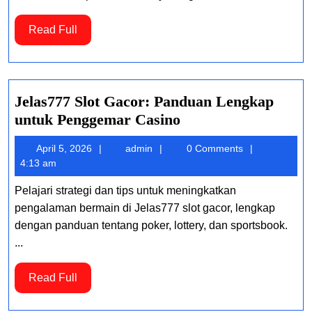
Poker,
Read
Read Full
dan
Full
Live
Casino
Jelas777 Slot Gacor: Panduan Lengkap
Jelas777
untuk Penggemar Casino
Slot
April
admin
April 5, 2026
admin
0 Comments
Gacor:
5,
4:13 am
Panduan
2026
Lengkap
Pelajari strategi dan tips untuk meningkatkan
untuk
pengalaman bermain di Jelas777 slot gacor, lengkap
Penggemar
dengan panduan tentang poker, lottery, dan sportsbook.
...
Casino
Read
Read Full
Full