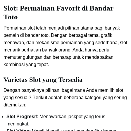
Slot: Permainan Favorit di Bandar
Toto
Permainan slot telah menjadi pilihan utama bagi banyak
pemain di bandar toto. Dengan berbagai tema, grafik
menawan, dan mekanisme permainan yang sederhana, slot
menarik perhatian banyak orang. Anda hanya perlu
memutar gulungan dan berharap untuk mendapatkan
kombinasi yang tepat.
Varietas Slot yang Tersedia
Dengan banyaknya pilihan, bagaimana Anda memilih slot
yang sesuai? Berikut adalah beberapa kategori yang sering
ditemukan:
Slot Progresif:
Menawarkan jackpot yang terus
meningkat.