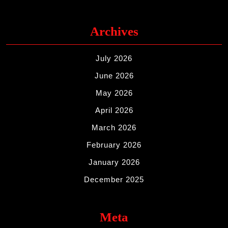
Archives
July 2026
June 2026
May 2026
April 2026
March 2026
February 2026
January 2026
December 2025
Meta