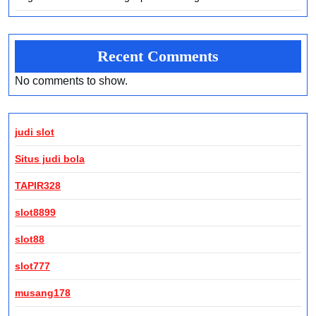
Recent Comments
No comments to show.
judi slot
Situs judi bola
TAPIR328
slot8899
slot88
slot777
musang178