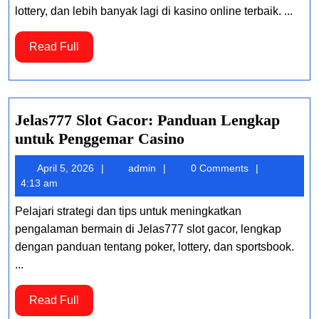
yang
lottery, dan lebih banyak lagi di kasino online terbaik. ...
Mengasyikan
Read
Read Full
Full
Jelas777 Slot Gacor: Panduan Lengkap
Jelas777
untuk Penggemar Casino
Slot
April
admin
April 5, 2026
admin
0 Comments
Gacor:
5,
4:13 am
Panduan
2026
Lengkap
Pelajari strategi dan tips untuk meningkatkan
untuk
pengalaman bermain di Jelas777 slot gacor, lengkap
Penggemar
dengan panduan tentang poker, lottery, dan sportsbook.
...
Casino
Read
Read Full
Full