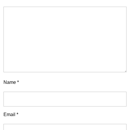
Name
*
Email
*