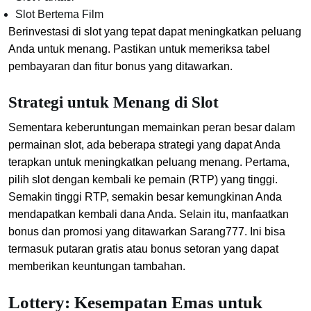
Slot Bertema Film
Berinvestasi di slot yang tepat dapat meningkatkan peluang
Anda untuk menang. Pastikan untuk memeriksa tabel
pembayaran dan fitur bonus yang ditawarkan.
Strategi untuk Menang di Slot
Sementara keberuntungan memainkan peran besar dalam
permainan slot, ada beberapa strategi yang dapat Anda
terapkan untuk meningkatkan peluang menang. Pertama,
pilih slot dengan kembali ke pemain (RTP) yang tinggi.
Semakin tinggi RTP, semakin besar kemungkinan Anda
mendapatkan kembali dana Anda. Selain itu, manfaatkan
bonus dan promosi yang ditawarkan Sarang777. Ini bisa
termasuk putaran gratis atau bonus setoran yang dapat
memberikan keuntungan tambahan.
Lottery: Kesempatan Emas untuk