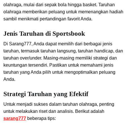
olahraga, mulai dari sepak bola hingga basket. Taruhan
olahraga memberikan peluang untuk memenangkan hadiah
sambil menikmati pertandingan favorit Anda.
Jenis Taruhan di Sportsbook
Di Sarang777, Anda dapat memilih dari berbagai jenis
taruhan, termasuk taruhan langsung, taruhan handicap, dan
taruhan over/under. Masing-masing memiliki strategi dan
keuntungan tersendiri. Pastikan untuk memahami jenis
taruhan yang Anda pilih untuk mengoptimalkan peluang
Anda.
Strategi Taruhan yang Efektif
Untuk menjadi sukses dalam taruhan olahraga, penting
untuk melakukan riset dan analisis. Berikut adalah
sarang777
beberapa tips: