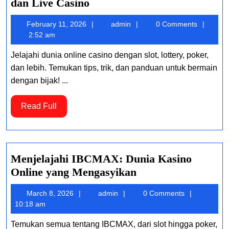
Panduan
dan Live Casino
Lengkap:
February
admin
February 11, 2026
admin
0 Comments
Slot,
11,
2:52 am
Lottery,
2026
Poker,
Jelajahi dunia online casino dengan slot, lottery, poker,
dan
dan lebih. Temukan tips, trik, dan panduan untuk bermain
Live
dengan bijak! ...
Casino
Read
Read Full
Full
Menjelajahi IBCMAX: Dunia Kasino
Menjelajahi
Online yang Mengasyikan
IBCMAX:
March
admin
March 8, 2026
admin
0 Comments
Dunia
8,
10:18 am
Kasino
2026
Online
Temukan semua tentang IBCMAX, dari slot hingga poker,