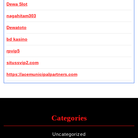
Dewa Slot
nagahitam303
Dewatoto
bd kasino
rpvip5
situssvip2.com
https://acemunicipalpartners.com
Categories
Uncategorized