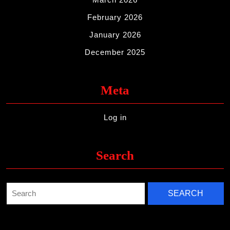
February 2026
January 2026
December 2025
Meta
Log in
Search
Search
for: