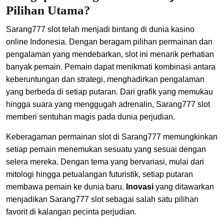
Pilihan Utama?
Sarang777 slot telah menjadi bintang di dunia kasino
online Indonesia. Dengan beragam pilihan permainan dan
pengalaman yang mendebarkan, slot ini menarik perhatian
banyak pemain. Pemain dapat menikmati kombinasi antara
keberuntungan dan strategi, menghadirkan pengalaman
yang berbeda di setiap putaran. Dari grafik yang memukau
hingga suara yang menggugah adrenalin, Sarang777 slot
memberi sentuhan magis pada dunia perjudian.
Keberagaman permainan slot di Sarang777 memungkinkan
setiap pemain menemukan sesuatu yang sesuai dengan
selera mereka. Dengan tema yang bervariasi, mulai dari
mitologi hingga petualangan futuristik, setiap putaran
membawa pemain ke dunia baru.
Inovasi
yang ditawarkan
menjadikan Sarang777 slot sebagai salah satu pilihan
favorit di kalangan pecinta perjudian.