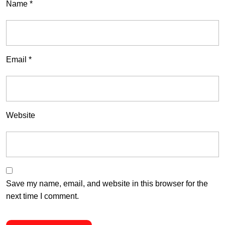
Name
*
Email
*
Website
Save my name, email, and website in this browser for the
next time I comment.