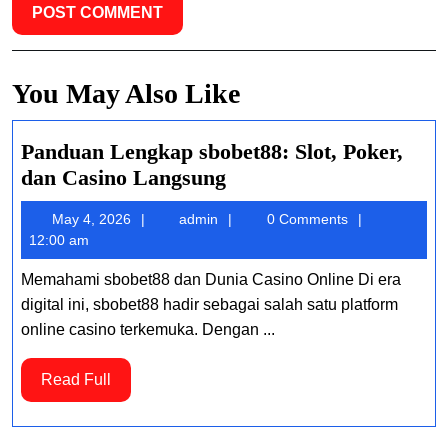
You May Also Like
Panduan Lengkap sbobet88: Slot, Poker,
Panduan
dan Casino Langsung
Lengkap
May
admin
May 4, 2026
admin
0 Comments
sbobet88:
4,
12:00 am
Slot,
2026
Poker,
Memahami sbobet88 dan Dunia Casino Online Di era
dan
digital ini, sbobet88 hadir sebagai salah satu platform
Casino
online casino terkemuka. Dengan ...
Langsung
Read
Read Full
Full